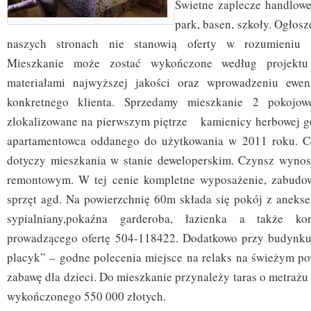
Świetne zaplecze handlowe
park, basen, szkoły. Ogłos
naszych stronach nie stanowią oferty w rozumieniu 
Mieszkanie może zostać wykończone według projektu a
materiałami najwyższej jakości oraz wprowadzeniu ewe
konkretnego klienta. Sprzedamy mieszkanie 2 pokoj
zlokalizowane na pierwszym piętrze kamienicy herbowej g
apartamentowca oddanego do użytkowania w 2011 roku. C
dotyczy mieszkania w stanie deweloperskim. Czynsz wynos
remontowym. W tej cenie kompletne wyposażenie, zabudo
sprzęt agd. Na powierzchnię 60m składa się pokój z anek
sypialniany,pokaźna garderoba, łazienka a także ko
prowadzącego ofertę 504-118422. Dodatkowo przy budynku 
placyk” – godne polecenia miejsce na relaks na świeżym pow
zabawę dla dzieci. Do mieszkanie przynależy taras o metraż
wykończonego 550 000 złotych.