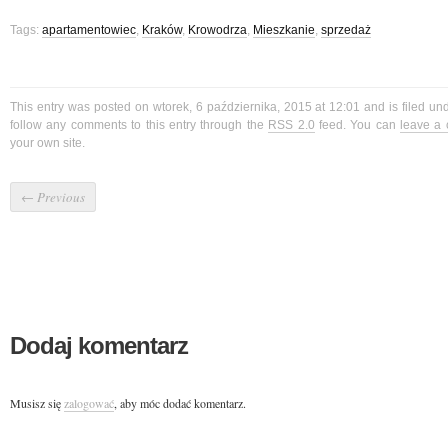
Tags:
apartamentowiec
,
Kraków
,
Krowodrza
,
Mieszkanie
,
sprzedaż
This entry was posted on wtorek, 6 października, 2015 at 12:01 and is filed u
follow any comments to this entry through the
RSS 2.0
feed. You can
leave a
your own site.
←
Previous
Dodaj komentarz
Musisz się
zalogować
, aby móc dodać komentarz.