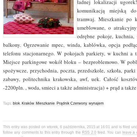
ładnej lokalizacji ugore
komunikacją miejską do
tramwaj. Mieszkanie po k
umeblowane, o atrakcyjn
odrębne pokoje, kuchnia, 
balkony. Ogrzewanie mpec, winda, kablówka, opcja podłąc
telefonu stacjonarnego. W pokojach parkiety, w kuchni a ta
Miejsce parkingowe wokół bloku – bezproblemowo. W pobli
spożywcze, przychodnia, poczta, przedszkole, szkoła, parki
zabawy, politechnika krakowska, awf, uek. Całość koszt
-2200pln. , woda, smieci a także administracja) + prąd a takż
Tags:
blok
,
Kraków
,
Mieszkanie
,
Prądnik Czerwony
,
wynajem
This entry was posted on wtorek, 6 października, 2015 at 16:01 and is filed u
follow any comments to this entry through the
RSS 2.0
feed. You can
leave a