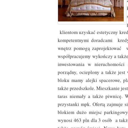
klientom uzyskać estetyczny kred
kompetentnymi doradcami kredyt
wnętrz pomogą zaprojektować w
współpracujemy wykończy a także
inwestowania w nieruchomości 
porządny, ocieplony a także jest
bloku mamy alejki spacerowe, pl
także przedszkole. Mieszkanie jes
taras niemały a także piwnicę. W
przystanki mpk. Ofertą zajmuje s
blokiem dużo miejsc parkingo
wynosi 463 pln dla 3 osób a takż