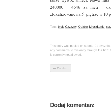
także wywóz śmieci. Nowa hut
240000 – 4646 za metr – oka
zlokalizowane na 5 piętrze w 10 
Tags:
blok
,
Czyżyny
,
Kraków
,
Mieszkanie
,
spr
This entry was posted on sobota, 11 stycznia,
any comments to this entry through the
RSS 
is currently not allowed.
←
Previous
Dodaj komentarz