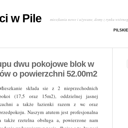
i w Pile
mieszkania nowe i używane, domy z rynku wtórne
PILSKI
upu dwu pokojowe blok w
ów o powierzchni 52.00m2
Mieszkanie składa sie z 2 nieprzechodnich
pokoi (17,5 oraz 15m2), oddzielnej jasnej
kuchni a także łazienki razem z wc oraz
przedpokoju. Naszym atutem jest profesjonalna
a także rzetelna obsługa a, powierzone nam