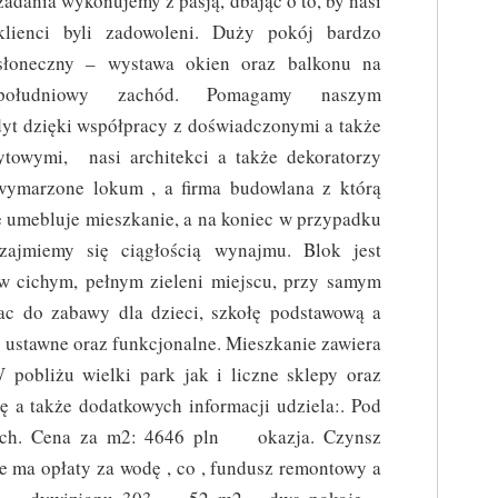
zadania wykonujemy z pasją, dbając o to, by nasi
klienci byli zadowoleni. Duży pokój bardzo
słoneczny – wystawa okien oraz balkonu na
południowy zachód. Pomagamy naszym
yt dzięki współpracy z doświadczonymi a także
owymi, nasi architekci a także dekoratorzy
ymarzone lokum , a firma budowlana z którą
 umebluje mieszkanie, a na koniec w przypadku
zajmiemy się ciągłością wynajmu. Blok jest
 w cichym, pełnym zieleni miejscu, przy samym
ac do zabawy dla dzieci, szkołę podstawową a
t ustawne oraz funkcjonalne. Mieszkanie zawiera
 pobliżu wielki park jak i liczne sklepy oraz
ię a także dodatkowych informacji udziela:. Pod
wych. Cena za m2: 4646 pln okazja. Czynsz
e ma opłaty za wodę , co , fundusz remontowy a