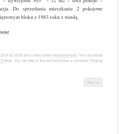
a – dywizjonu 303 – 52 m2 – dwa pokoje –
zja. Do sprzedania mieszkanie 2 pokojowe
piętrowym bloku z 1983 roku z windą.
zedaż
 2014 at 16:00 and is filed under
Nieruchomości
. You can follow
2.0
feed. You can skip to the end and leave a comment. Pinging
Next
→