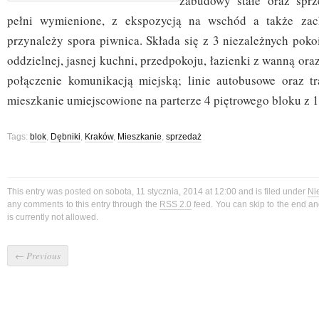
zabudowy stałe oraz spr
pełni wymienione, z ekspozycją na wschód a także zac
przynależy spora piwnica. Składa się z 3 niezależnych pokoi
oddzielnej, jasnej kuchni, przedpokoju, łazienki z wanną or
połączenie komunikacją miejską; linie autobusowe oraz t
mieszkanie umiejscowione na parterze 4 piętrowego bloku z 
Tags:
blok
,
Dębniki
,
Kraków
,
Mieszkanie
,
sprzedaż
This entry was posted on sobota, 11 stycznia, 2014 at 12:00 and is filed under
Ni
any comments to this entry through the
RSS 2.0
feed. You can skip to the end a
is currently not allowed.
←
Previous