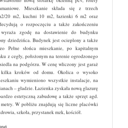
Wstawiono nową stolarkę okienną pcv, rolety
amaniowe. Mieszkanie składa się z trzech
m2/20 m2, kuchni 10 m2, łazienki 6 m2 oraz
decydują o rozpoczęciu a także zakończeniu
a wyraża zgodę na dostawienie do budynku
ny dziedzińca. Budynek jest ocieplony a także
zo Pełne słońca mieszkanie, po kapitalnym
ku z cegły, położonym na terenie ogrodzonego
iedla na podgórzu. W cenę wliczony jest garaż
e kilka kroków od domu. Okolica o wysoko
ieszkaniu wymieniono wszystkie instalacje, na
ianach – gładzie. Łazienka zyskała nową glazurę
bardzo estetyczną zabudowę a także sprzęt agd.
etry. W pobliżu znajdują się liczne placówki
rowia, szkoła, przystanek mzk, kościół.
oruń