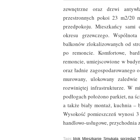
zewnętrzne oraz drzwi antywł
przestronnych pokoi 23 m2/20 
przedpokoju. Mieszkańcy sami 
okresu grzewczego. Wspólnot
balkonów zlokalizowanych od stro
po remoncie. Komfortowe, bard
remoncie, umiejscowione w budyn
oraz ładnie zagospodarowanego os
murowany, ulokowany zaledwi
rozwiniętej infrastrukturze. W m
podłogach położono parkiet, na śc
a także biały montaż, kuchnia – 
Wysokość pomieszczeń wynosi 3 m
handlowo-usługowe, przychodnia zd
Tags:
blok
,
Mieszkanie
,
Smukała
,
sprzedaż
,
T