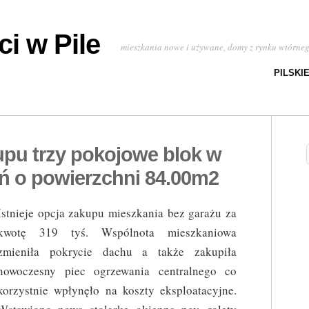
i w Pile
mieszkania nowe i używane, domy z rynku wtórne
PILSKI
upu trzy pokojowe blok w
ń o powierzchni 84.00m2
Istnieje opcja zakupu mieszkania bez garażu za
kwotę 319 tyś. Wspólnota mieszkaniowa
zmieniła pokrycie dachu a także zakupiła
nowoczesny piec ogrzewania centralnego co
korzystnie wpłynęło na koszty eksploatacyjne.