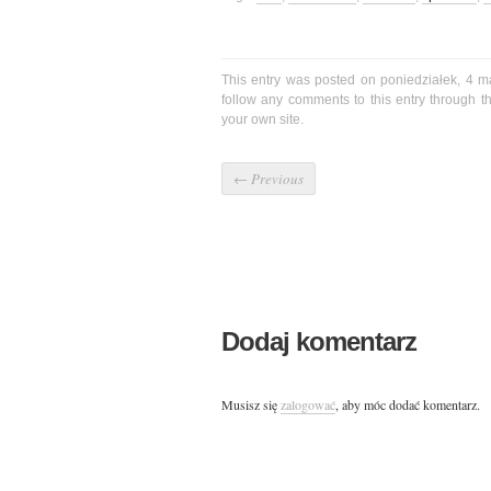
This entry was posted on poniedziałek, 4 m
follow any comments to this entry through 
your own site.
←
Previous
Dodaj komentarz
Musisz się
zalogować
, aby móc dodać komentarz.