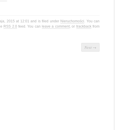
aja, 2015 at 12:01 and is filed under
Nieruchomości
. You can
the
RSS 2.0
feed. You can
leave a comment
, or
trackback
from
Next
→