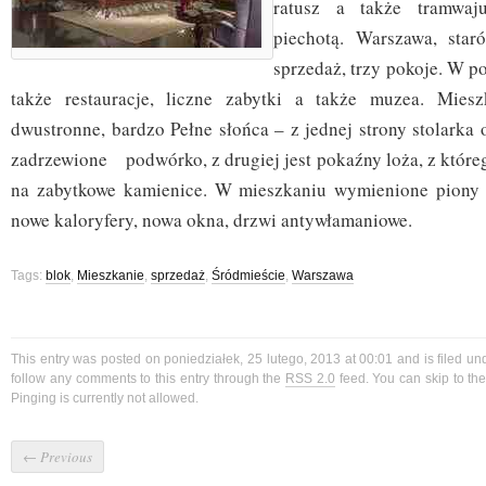
ratusz a także tramwaj
piechotą. Warszawa, star
sprzedaż, trzy pokoje. W po
także restauracje, liczne zabytki a także muzea. Miesz
dwustronne, bardzo Pełne słońca – z jednej strony stolarka
zadrzewione podwórko, z drugiej jest pokaźny loża, z które
na zabytkowe kamienice. W mieszkaniu wymienione piony 
nowe kaloryfery, nowa okna, drzwi antywłamaniowe.
Tags:
blok
,
Mieszkanie
,
sprzedaż
,
Śródmieście
,
Warszawa
This entry was posted on poniedziałek, 25 lutego, 2013 at 00:01 and is filed u
follow any comments to this entry through the
RSS 2.0
feed. You can skip to t
Pinging is currently not allowed.
←
Previous