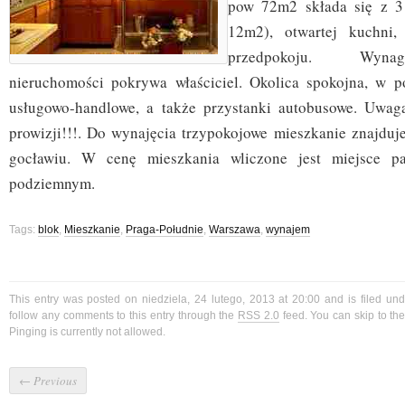
pow 72m2 składa się z 3
12m2), otwartej kuchni,
przedpokoju. Wynag
nieruchomości pokrywa właściciel. Okolica spokojna, w p
usługowo-handlowe, a także przystanki autobusowe. Uwaga
prowizji!!!. Do wynajęcia trzypokojowe mieszkanie znajduj
gocławiu. W cenę mieszkania wliczone jest miejsce p
podziemnym.
Tags:
blok
,
Mieszkanie
,
Praga-Południe
,
Warszawa
,
wynajem
This entry was posted on niedziela, 24 lutego, 2013 at 20:00 and is filed un
follow any comments to this entry through the
RSS 2.0
feed. You can skip to t
Pinging is currently not allowed.
←
Previous