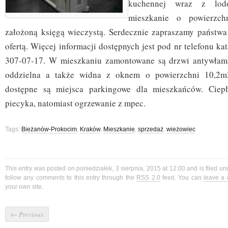
kuchennej wraz z lod
mieszkanie o powierzc
założoną księgą wieczystą. Serdecznie zapraszamy państwa
ofertą. Więcej informacji dostępnych jest pod nr telefonu ka
307-07-17. W mieszkaniu zamontowane są drzwi antywłama
oddzielna a także widna z oknem o powierzchni 10,2m
dostępne są miejsca parkingowe dla mieszkańców. Ciep
piecyka, natomiast ogrzewanie z mpec.
Tags:
Bieżanów-Prokocim
,
Kraków
,
Mieszkanie
,
sprzedaż
,
wieżowiec
This entry was posted on poniedziałek, 3 sierpnia, 2015 at 12:00 and is filed u
follow any comments to this entry through the
RSS 2.0
feed. You can
leave a
your own site.
←
Previous