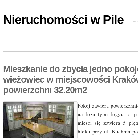
Nieruchomości w Pile
mi
Mieszkanie do zbycia jedno poko
wieżowiec w miejscowości Krakó
powierzchni 32.20m2
Pokój zawiera powierzchn
na loża typu loggia o p
mieści się zawiera 5 pię
bloku przy ul. Kuchnia p