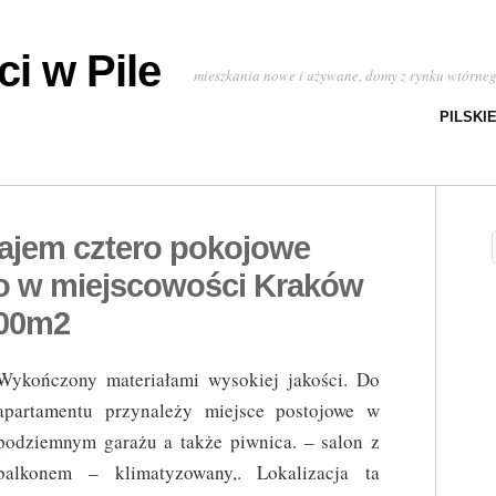
i w Pile
mieszkania nowe i używane, domy z rynku wtórne
PILSKI
ajem cztero pokojowe
 w miejscowości Kraków
.00m2
Wykończony materiałami wysokiej jakości. Do
apartamentu przynależy miejsce postojowe w
podziemnym garażu a także piwnica. – salon z
balkonem – klimatyzowany,. Lokalizacja ta