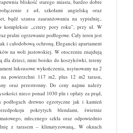
zapewnia bliskość starego miasta, bardzo dobre
połączenie z a4, szkołami angielską oraz
et, bądź szansa zaaranżowania na sypialnię,.
w kompleksie „cztery pory roku”, przy ul. W
raz pralni ogrzewanie podłogowe. Cały teren jest
jak i całodobową ochroną. Elegancki apartament
ów na woli justowskiej. W otoczeniu znajdują
cą dla dzieci, mini boisko do koszykówki, tereny
tament luksusowe wykończenia, usytuowany na 2
, na powierzchni 117 m2, plus 12 m2 tarasu,
asny oraz przestronny. Do ceny najmu należy
ysokości nieco ponad 1030 pln i opłaty za prąd,
a podłogach drewno egzotyczne jak i kamień
zedpokoju pokrytych blendami, świetnie
matowego, mlecznego szkła oraz odpowiednio
alnię z tarasem – klimatyzowaną,. W oknach