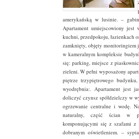
amerykańską w lusinie. – gabin
Apartament umiejscowiony jest 
kuchni, przedpokoju, łazienkach o
zamknięty, objęty monitoringiem 
w kameralnym kompleksie budynk
się: parking, miejsce z piaskowni
zieleni. W pełni wyposażony apar
piętrze trzypiętrowego budynku
wyodrębnia:. Apartament jest j
doliczyć czynsz spółdzielczy w w
ogrzewanie centralne i wodę. N
naturalny, część ścian w pr
komponującymi się z szafami z 
dobranym oświetleniem. – sypi