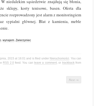
 W niedalekim sąsiedztwie znajdują się błonia,
że sklepy, korty tenisowe, basen. Oferta dla
ncie rozprowadzony jest alarm z monitoringiem
raz sypialni głównej. Blat z kamienia, meble
enie.
o
,
wynajem
,
Zwierzyniec
rpnia, 2015 at 16:01 and is filed under
Nieruchomości
. You can
the
RSS 2.0
feed. You can
leave a comment
, or
trackback
from
Next
→