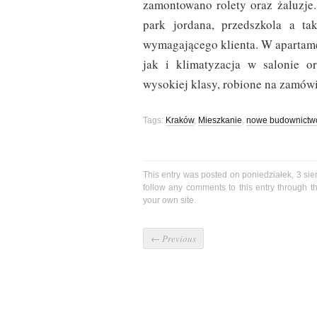
zamontowano rolety oraz żaluzje.
park jordana, przedszkola a tak
wymagającego klienta. W apartame
jak i klimatyzacja w salonie o
wysokiej klasy, robione na zamówi
Tags:
Kraków
,
Mieszkanie
,
nowe budownictw
This entry was posted on poniedziałek, 3 sie
follow any comments to this entry through 
your own site.
←
Previous