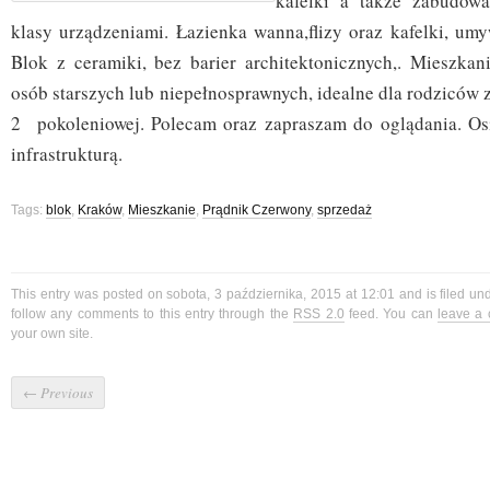
kafelki a także zabudow
klasy urządzeniami. Łazienka wanna,flizy oraz kafelki, umy
Blok z ceramiki, bez barier architektonicznych,. Mieszkan
osób starszych lub niepełnosprawnych, idealne dla rodziców z
2 pokoleniowej. Polecam oraz zapraszam do oglądania. Os
infrastrukturą.
Tags:
blok
,
Kraków
,
Mieszkanie
,
Prądnik Czerwony
,
sprzedaż
This entry was posted on sobota, 3 października, 2015 at 12:01 and is filed u
follow any comments to this entry through the
RSS 2.0
feed. You can
leave a
your own site.
←
Previous