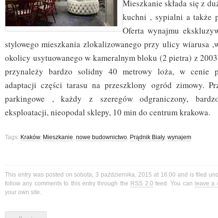
Mieszkanie składa się z duż
kuchni , sypialni a także p
Oferta wynajmu ekskluzy
stylowego mieszkania zlokalizowanego przy ulicy wiarusa ,w
okolicy usytuowanego w kameralnym bloku (2 pietra) z 2003
przynależy bardzo solidny 40 metrowy loża, w cenie pr
adaptacji części tarasu na przeszklony ogród zimowy. Pr
parkingowe , każdy z szeregów odgraniczony, bardzo
eksploatacji, nieopodal sklepy, 10 min do centrum krakowa.
Tags:
Kraków
,
Mieszkanie
,
nowe budownictwo
,
Prądnik Biały
,
wynajem
This entry was posted on sobota, 3 października, 2015 at 16:00 and is filed u
follow any comments to this entry through the
RSS 2.0
feed. You can
leave a
your own site.