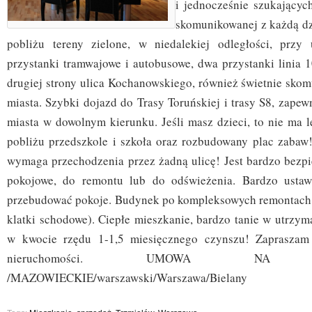
i jednocześnie szukających
skomunikowanej z każdą d
pobliżu tereny zielone, w niedalekiej odległości, przy 
przystanki tramwajowe i autobusowe, dwa przystanki linia 1
drugiej strony ulica Kochanowskiego, również świetnie sko
miasta. Szybki dojazd do Trasy Toruńskiej i trasy S8, zape
miasta w dowolnym kierunku. Jeśli masz dzieci, to nie ma l
pobliżu przedszkole i szkoła oraz rozbudowany plac zabaw!
wymaga przechodzenia przez żadną ulicę! Jest bardzo bezpi
pokojowe, do remontu lub do odświeżenia. Bardzo usta
przebudować pokoje. Budynek po kompleksowych remontach (e
klatki schodowe). Ciepłe mieszkanie, bardzo tanie w utrzym
w kwocie rzędu 1-1,5 miesięcznego czynszu! Zapraszam
nieruchomości. UMOWA NA WY
/MAZOWIECKIE/warszawski/Warszawa/Bielany