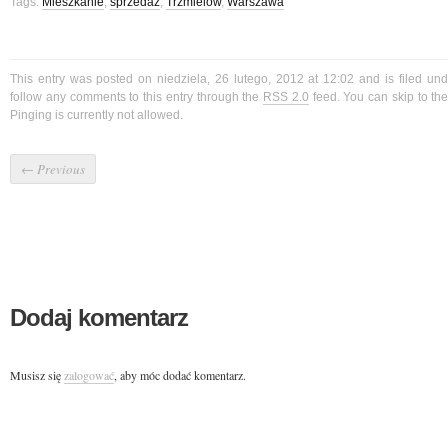
Tags:
Mieszkanie
,
sprzedaż
,
Trzmielów
,
Warszawa
This entry was posted on niedziela, 26 lutego, 2012 at 12:02 and is filed un
follow any comments to this entry through the
RSS 2.0
feed. You can skip to t
Pinging is currently not allowed.
←
Previous
Dodaj komentarz
Musisz się
zalogować
, aby móc dodać komentarz.