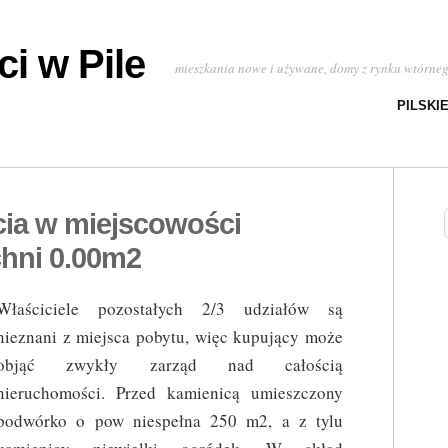
i w Pile
mieszkania nowe i używane, domy z rynku wtórne
PILSKI
cia w miejscowości
hni 0.00m2
Właściciele pozostałych 2/3 udziałów są
nieznani z miejsca pobytu, więc kupujący może
objąć zwykły zarząd nad całością
nieruchomości. Przed kamienicą umieszczony
podwórko o pow niespełna 250 m2, a z tylu