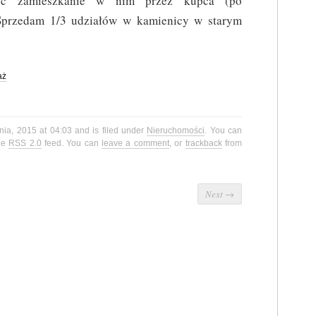
ięc zamieszkanie w nim przez kupca (po
przedam 1/3 udziałów w kamienicy w starym
aż
nia, 2015 at 04:03 and is filed under
Nieruchomości
. You can
the
RSS 2.0
feed. You can
leave a comment
, or
trackback
from
Next
→