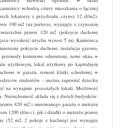
kamienicy niewielki ogródek. W skład
kamienicy wchodzą cztery mieszkania o łącznej
ech lokatorzy z przydziału, czynsz 12 zł/m2),
awie 100 m2 (na parterze, wynajęty z czynszem
powierzchni prawie 120 m2 (pokrycie dachowe
jscu wysokość strychu wynosi 5 m). Kamienica
mieniony pokrycie dachowe, instalacja gazowa,
, przewody kominowe odnowiony, nowe okna w
alu użytkowym, lokal użytkowy po kapitalnym
achowe w garażu, remont klatki schodowej w
 rodziców studentów – można zapewnić dziecku
bić na wynajmie pozostałych lokali. Możliwość
wy. Nieruchomość składa się z dwóch budynków:
 prawie 420 m2 i murowanego garażu o metrażu
em 1200 zł/m-c), jak i działki o metrażu prawie
e (52 m2, 2 pokoje z kuchnią) jest wynajęte