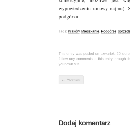
komercyjnie, możliwe jest w
wypowiedzeniu umowy najmu). S
podgórzu.
Tags:
Kraków
,
Mieszkanie
,
Podgórze
,
sprzed
This entry was posted on czwartek, 20 sierp
follow any comments to this entry through 
your own site.
←
Previous
Dodaj komentarz