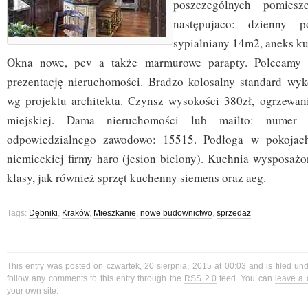
poszczególnych pomieszc
następujaco: dzienny 
sypialniany 14m2, aneks ku
Okna nowe, pcv a także marmurowe parapty. Polecamy 
prezentację nieruchomości. Bradzo kolosalny standard wy
wg projektu architekta. Czynsz wysokości 380zł, ogrzewani
miejskiej. Dama nieruchomości lub mailto: numer l
odpowiedzialnego zawodowo: 15515. Podłoga w pokojac
niemieckiej firmy haro (jesion bielony). Kuchnia wysposaż
klasy, jak również sprzęt kuchenny siemens oraz aeg.
Tags:
Dębniki
,
Kraków
,
Mieszkanie
,
nowe budownictwo
,
sprzedaż
This entry was posted on czwartek, 20 sierpnia, 2015 at 00:03 and is filed un
follow any comments to this entry through the
RSS 2.0
feed. You can
leave a
your own site.