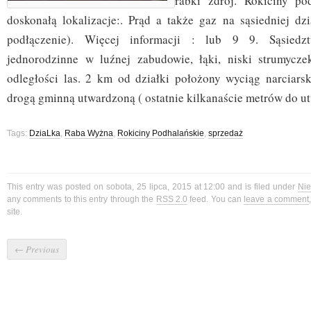
rabki zdrój. Rokiciny po
doskonałą lokalizacje:. Prąd a także gaz na sąsiedniej dzi
podłączenie). Więcej informacji : lub 9 9. Sąsied
jednorodzinne w luźnej zabudowie, łąki, niski strumycze
odległości las. 2 km od działki położony wyciąg narciarsk
drogą gminną utwardzoną ( ostatnie kilkanaście metrów do u
Tags:
DziaLka
,
Raba Wyżna
,
Rokiciny Podhalańskie
,
sprzedaż
This entry was posted on sobota, 25 lipca, 2015 at 12:00 and is filed under
Ni
any comments to this entry through the
RSS 2.0
feed. You can
leave a comment
site.
←
Previous