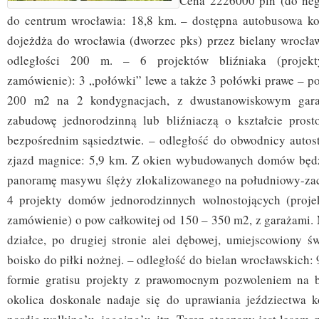
Cena 2226000 pln (do nego
do centrum wrocławia: 18,8 km. – dostępna autobusowa k
dojeżdża do wrocławia (dworzec pks) przez bielany wrocła
odległości 200 m. – 6 projektów bliźniaka (projek
zamówienie): 3 „połówki” lewe a także 3 połówki prawe – po
200 m2 na 2 kondygnacjach, z dwustanowiskowym gar
zabudowę jednorodzinną lub bliźniaczą o kształcie pros
bezpośrednim sąsiedztwie. – odległość do obwodnicy autos
zjazd magnice: 5,9 km. Z okien wybudowanych domów będ
panoramę masywu ślęży zlokalizowanego na południowy-zac
4 projekty domów jednorodzinnych wolnostojących (proje
zamówienie) o pow całkowitej od 150 – 350 m2, z garażami. 
działce, po drugiej stronie alei dębowej, umiejscowiony św
boisko do piłki nożnej. – odległość do bielan wrocławskich:
formie gratisu projekty z prawomocnym pozwoleniem na 
okolica doskonale nadaje się do uprawiania jeździectwa 