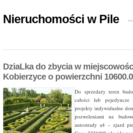
Nieruchomości w Pile
mi
DziaLka do zbycia w miejscowośc
Kobierzyce o powierzchni 10600.
Do sprzedaży teren bud
całości lub pojedyncze 
projekty indywidualne d
pozwoleniami na budow
autostrady a4 – zjazd pi