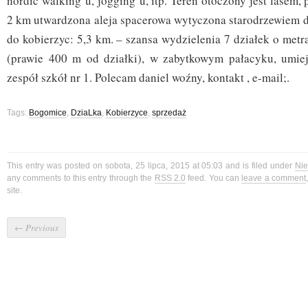
nordic walking’u, jogging’u, itp. Teren otoczony jest lasem,
2 km utwardzona aleja spacerowa wytyczona starodrzewiem 
do kobierzyc: 5,3 km. – szansa wydzielenia 7 działek o met
(prawie 400 m od działki), w zabytkowym pałacyku, umie
zespół szkół nr 1. Polecam daniel woźny, kontakt , e-mail;.
Tags:
Bogomice
,
DziaLka
,
Kobierzyce
,
sprzedaż
This entry was posted on sobota, 25 lipca, 2015 at 05:03 and is filed under
Ni
any comments to this entry through the
RSS 2.0
feed. You can
leave a comment
site.
←
Previous